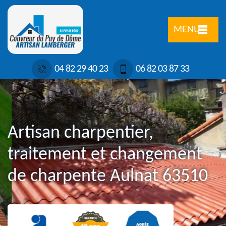
MENU
04 82 29 40 23
06 82 03 87 33
Artisan charpentier,
traitement et changement
de charpente Aulnat 63510