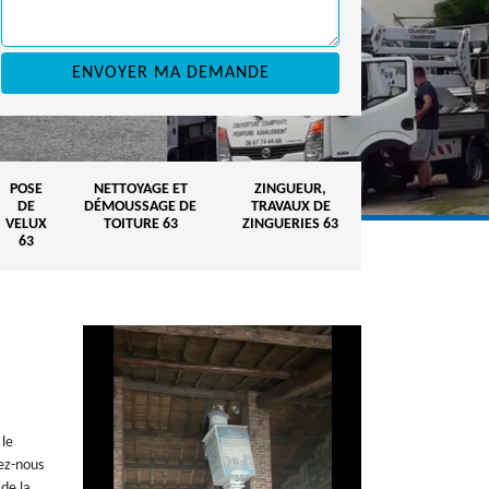
POSE
NETTOYAGE ET
ZINGUEUR,
DE
DÉMOUSSAGE DE
TRAVAUX DE
VELUX
TOITURE 63
ZINGUERIES 63
63
 le
tez-nous
de la