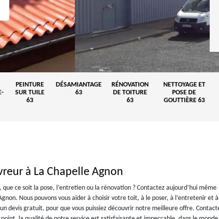
PEINTURE
DÉSAMIANTAGE
RÉNOVATION
NETTOYAGE ET
-
SUR TUILE
63
DE TOITURE
POSE DE
63
63
GOUTTIÈRE 63
vreur à La Chapelle Agnon
e, que ce soit la pose, l’entretien ou la rénovation ? Contactez aujourd’hui même
non. Nous pouvons vous aider à choisir votre toit, à le poser, à l’entretenir et à
n devis gratuit, pour que vous puissiez découvrir notre meilleure offre. Contac
int, la qualité de notre service est satisfaisante et impeccable, dans le monde 