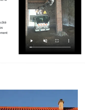
 côté
os
lement