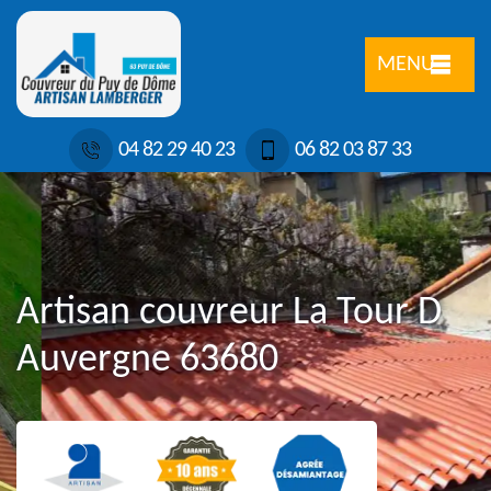
MENU
04 82 29 40 23
06 82 03 87 33
Artisan couvreur La Tour D
Auvergne 63680