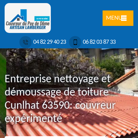
MENU
04 82 29 40 23
06 82 03 87 33
Entreprise nettoyage et
démoussage de toiture
Cunlhat 63590: couvreur
expérimenté