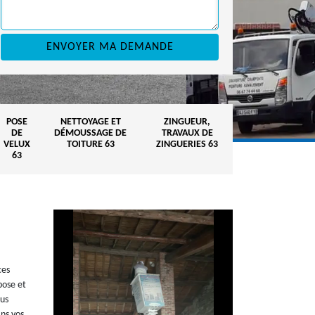
POSE
NETTOYAGE ET
ZINGUEUR,
DE
DÉMOUSSAGE DE
TRAVAUX DE
VELUX
TOITURE 63
ZINGUERIES 63
63
ces
pose et
ous
ns vos