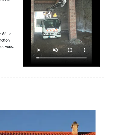
 63, le
nction
vec vous.