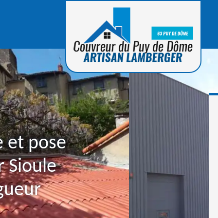
e et pose
r Sioule
gueur