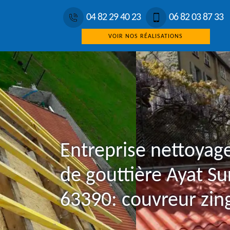
04 82 29 40 23
06 82 03 87 33
VOIR NOS RÉALISATIONS
Entreprise nettoyag
de gouttière Ayat Su
63390: couvreur zin