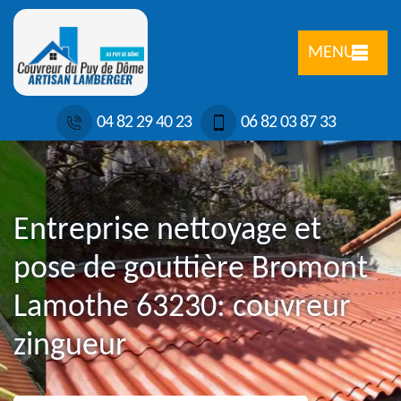
MENU
04 82 29 40 23
06 82 03 87 33
Entreprise nettoyage et
pose de gouttière Bromont
Lamothe 63230: couvreur
zingueur