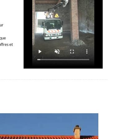
eur
lque
ffres et