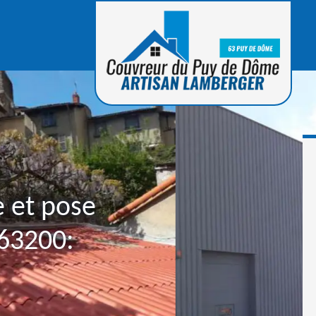
e et pose
 63200: