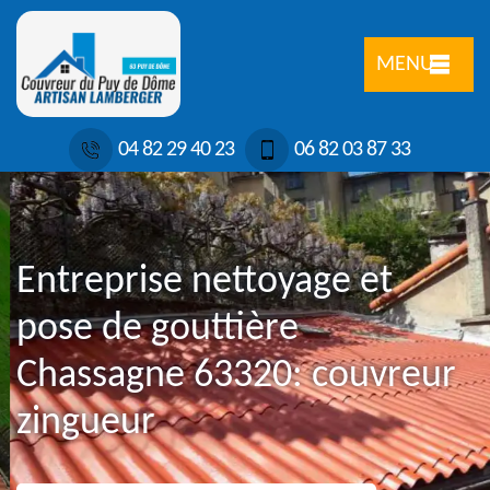
MENU
04 82 29 40 23
06 82 03 87 33
Entreprise nettoyage et
pose de gouttière
Chassagne 63320: couvreur
zingueur