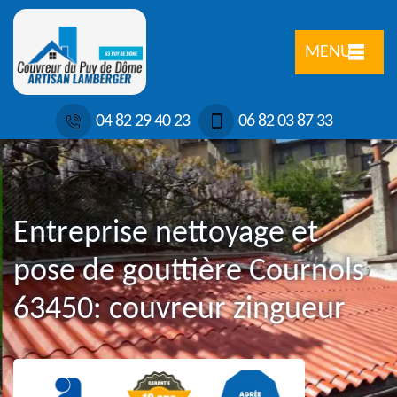
MENU
04 82 29 40 23
06 82 03 87 33
Entreprise nettoyage et
pose de gouttière Cournols
63450: couvreur zingueur