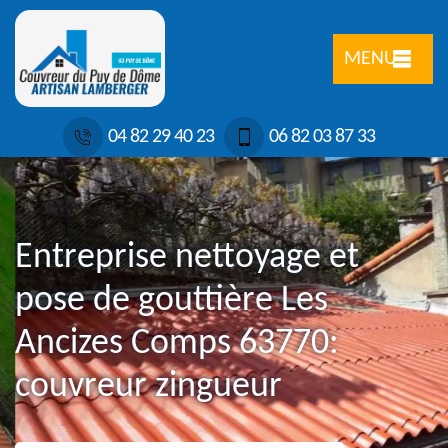
MENU
04 82 29 40 23
06 82 03 87 33
Entreprise nettoyage et
pose de gouttière Les
Ancizes Comps 63770:
couvreur zingueur