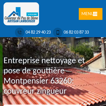
MENU
04 82 29 40 23
06 82 03 87 33
Entreprise nettoyage et
pose de gouttière
Montpensier 63260:
couvreur zingueur