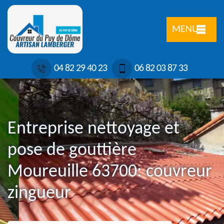
MENU
04 82 29 40 23
06 82 03 87 33
Entreprise nettoyage et
pose de gouttière
Moureuille 63700: couvreur
zingueur