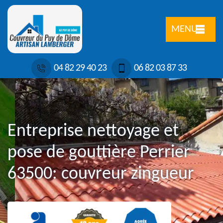
MENU
04 82 29 40 23
06 82 03 87 33
Entreprise nettoyage et
pose de gouttière Perrier
63500: couvreur zingueur