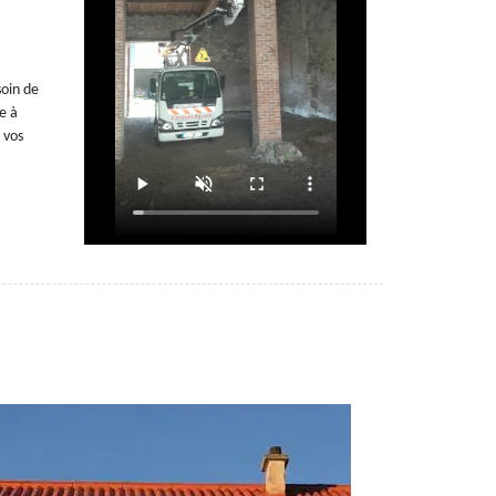
soin de
e à
 vos