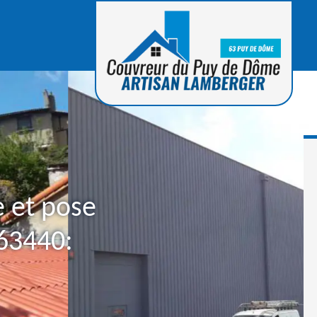
e et pose
 63440: