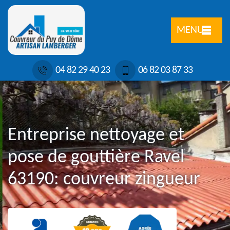
MENU
04 82 29 40 23
06 82 03 87 33
Entreprise nettoyage et
pose de gouttière Ravel
63190: couvreur zingueur