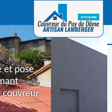
e et pose
Amant
 couvreur