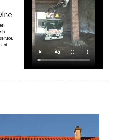
vine
ces
 la
service.
oment