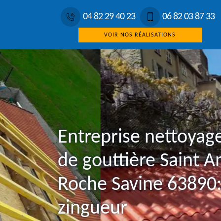
04 82 29 40 23
06 82 03 87 33
VOIR NOS RÉALISATIONS
Entreprise nettoyag
de gouttière Saint 
Roche Savine 63890:
zingueur