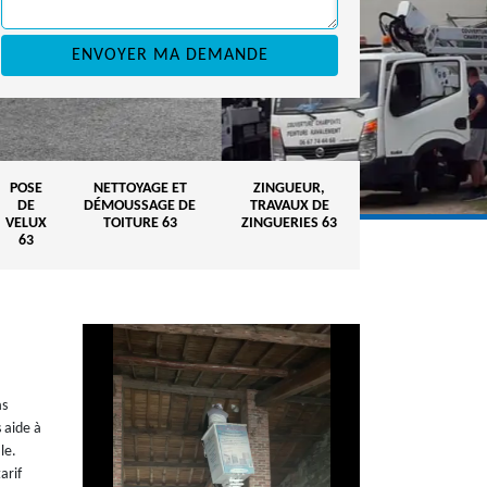
POSE
NETTOYAGE ET
ZINGUEUR,
DE
DÉMOUSSAGE DE
TRAVAUX DE
VELUX
TOITURE 63
ZINGUERIES 63
63
as
 aide à
le.
arif