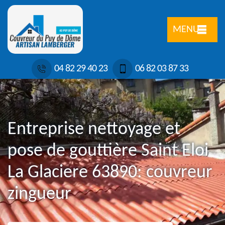
MENU
04 82 29 40 23
06 82 03 87 33
Entreprise nettoyage et
pose de gouttière Saint Eloi
La Glaciere 63890: couvreur
zingueur