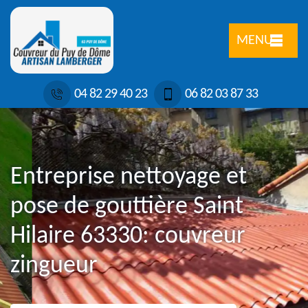
MENU
04 82 29 40 23
06 82 03 87 33
Entreprise nettoyage et
pose de gouttière Saint
Hilaire 63330: couvreur
zingueur