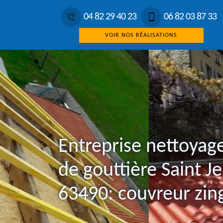
04 82 29 40 23
06 82 03 87 33
VOIR NOS RÉALISATIONS
Entreprise nettoyag
de gouttière Saint J
63490: couvreur zin