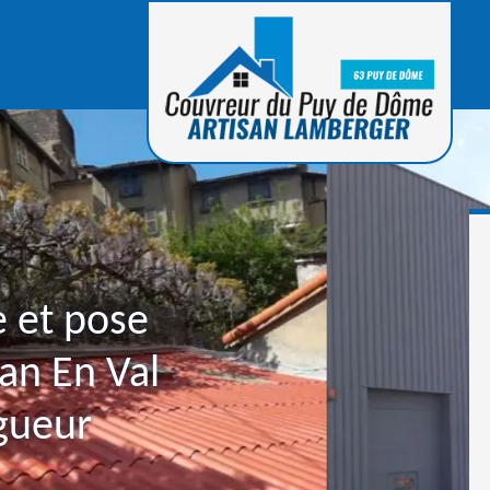
e et pose
ean En Val
gueur