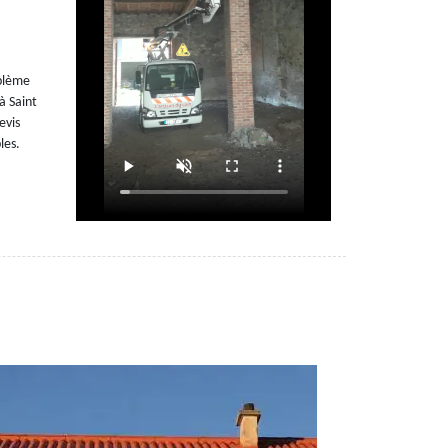
l
oblème
à Saint
evis
les.