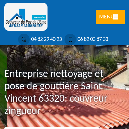
MENU
04 82 29 40 23
06 82 03 87 33
Entreprise nettoyage et
pose de gouttière Saint
Vincent 63320: couvreur
zingueur