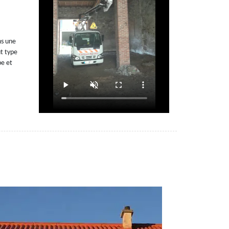
ns une
ut type
pe et