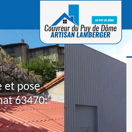
e et pose
nat 63470: