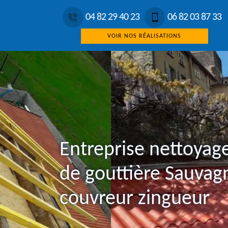
04 82 29 40 23
06 82 03 87 33
VOIR NOS RÉALISATIONS
Entreprise nettoyag
de gouttière Sauvag
couvreur zingueur