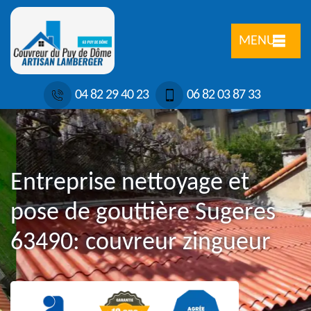
MENU
04 82 29 40 23
06 82 03 87 33
Entreprise nettoyage et
pose de gouttière Sugeres
63490: couvreur zingueur