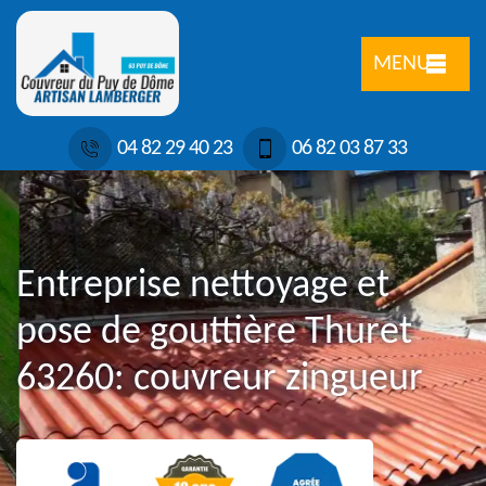
MENU
04 82 29 40 23
06 82 03 87 33
Entreprise nettoyage et
pose de gouttière Thuret
63260: couvreur zingueur