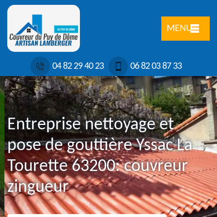
MENU
04 82 29 40 23
06 82 03 87 33
Entreprise nettoyage et
pose de gouttière Yssac La
Tourette 63200: couvreur
zingueur