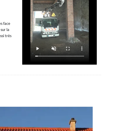
es face
sur la
ssi très