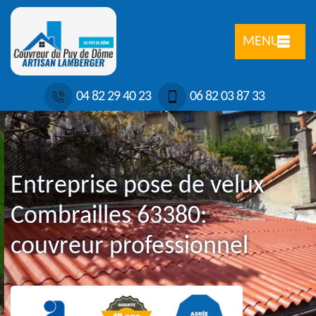
MENU
04 82 29 40 23
06 82 03 87 33
Entreprise pose de velux
Combrailles 63380:
couvreur professionnel