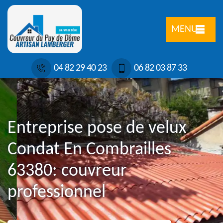
MENU
04 82 29 40 23
06 82 03 87 33
Entreprise pose de velux
Condat En Combrailles
63380: couvreur
professionnel