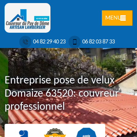
MENU
04 82 29 40 23
06 82 03 87 33
Entreprise pose de velux
Domaize 63520: couvreur
professionnel