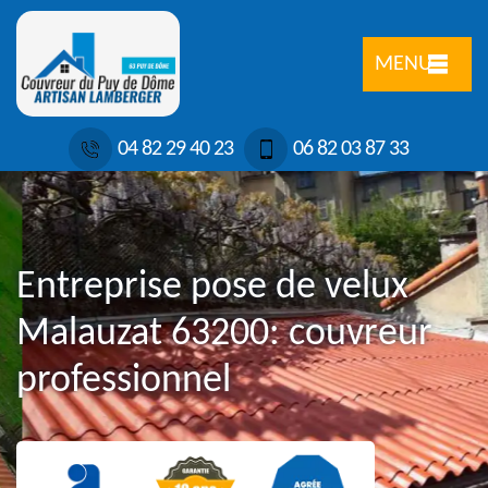
MENU
04 82 29 40 23
06 82 03 87 33
Entreprise pose de velux
Malauzat 63200: couvreur
professionnel