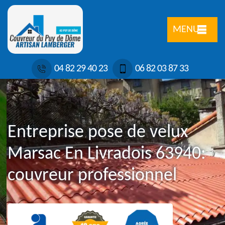
MENU
04 82 29 40 23
06 82 03 87 33
Entreprise pose de velux
Marsac En Livradois 63940:
couvreur professionnel