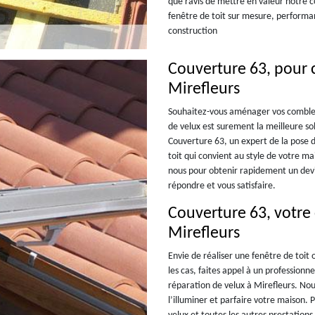
que ravis de mettre en valeur notre c
fenêtre de toit sur mesure, performan
construction
Couverture 63, pour c
Mirefleurs
Souhaitez-vous aménager vos combles
de velux est surement la meilleure sol
Couverture 63, un expert de la pose d
toit qui convient au style de votre ma
nous pour obtenir rapidement un devi
répondre et vous satisfaire.
Couverture 63, votre
Mirefleurs
Envie de réaliser une fenêtre de toit
les cas, faites appel à un professionn
réparation de velux à Mirefleurs. Nou
l’illuminer et parfaire votre maison. 