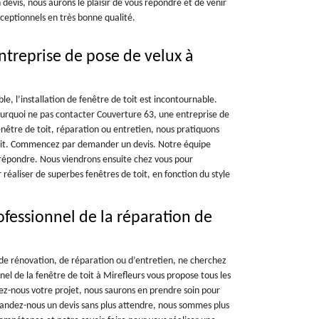
devis, nous aurons le plaisir de vous répondre et de venir
xceptionnels en très bonne qualité.
ntreprise de pose de velux à
e, l’installation de fenêtre de toit est incontournable.
pourquoi ne pas contacter Couverture 63, une entreprise de
enêtre de toit, réparation ou entretien, nous pratiquons
e toit. Commencez par demander un devis. Notre équipe
 répondre. Nous viendrons ensuite chez vous pour
réaliser de superbes fenêtres de toit, en fonction du style
fessionnel de la réparation de
 de rénovation, de réparation ou d’entretien, ne cherchez
nnel de la fenêtre de toit à Mirefleurs vous propose tous les
fiez-nous votre projet, nous saurons en prendre soin pour
emandez-nous un devis sans plus attendre, nous sommes plus