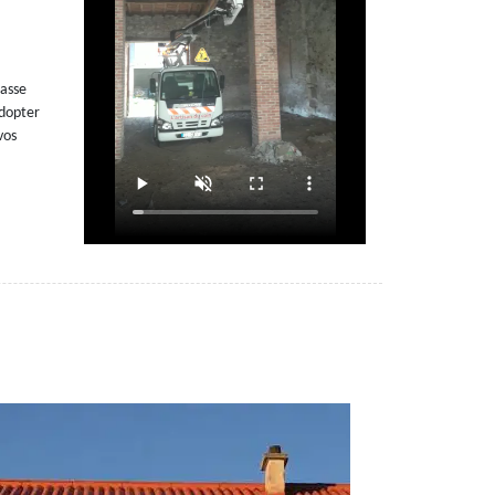
passe
adopter
vos