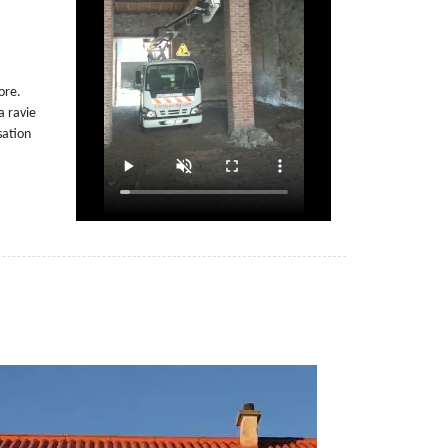
ore.
a ravie
sation