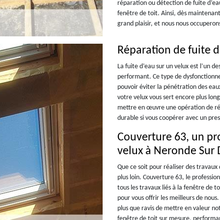
réparation ou détection de fuite d’eau
fenêtre de toit. Ainsi, dès maintena
grand plaisir, et nous nous occuperons
Réparation de fuite d
La fuite d’eau sur un velux est l’un d
performant. Ce type de dysfonctionne
pouvoir éviter la pénétration des eaux
votre velux vous sert encore plus lo
mettre en œuvre une opération de rép
durable si vous coopérer avec un prest
Couverture 63, un pro
velux à Neronde Sur
Que ce soit pour réaliser des travaux
plus loin. Couverture 63, le professi
tous les travaux liés à la fenêtre de 
pour vous offrir les meilleurs de no
plus que ravis de mettre en valeur no
fenêtre de toit sur mesure, performan