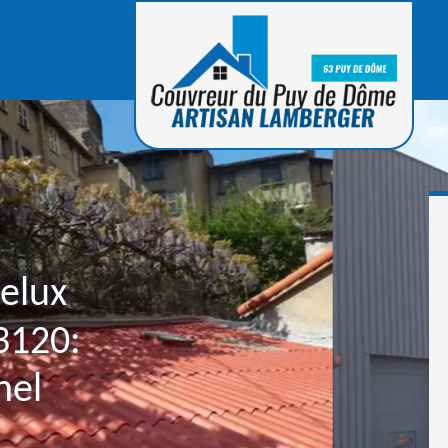
velux
3120:
nel