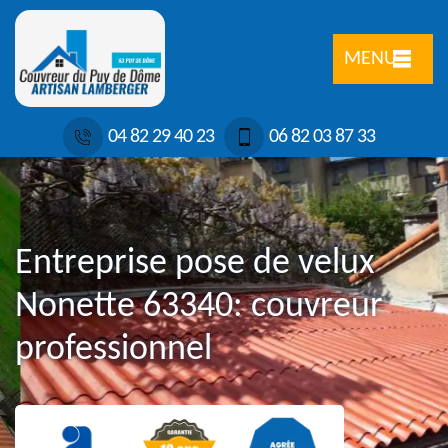
MENU
04 82 29 40 23
06 82 03 87 33
Entreprise pose de velux
Nonette 63340: couvreur
professionnel