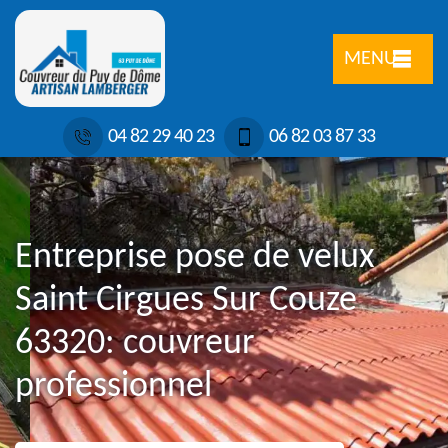
MENU
04 82 29 40 23
06 82 03 87 33
Entreprise pose de velux
Saint Cirgues Sur Couze
63320: couvreur
professionnel