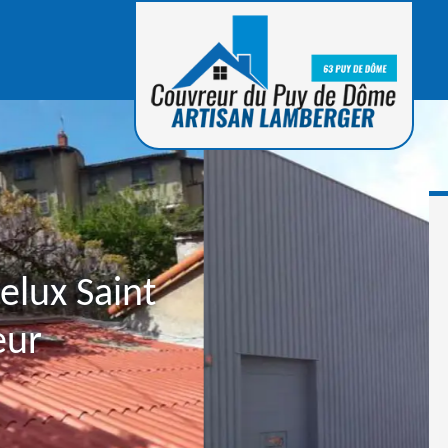
elux Saint
eur