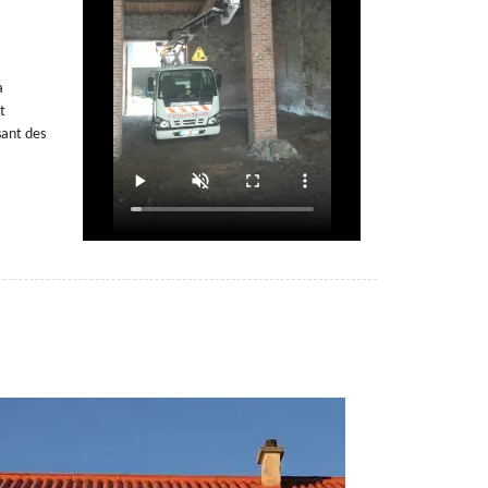
a
t
sant des