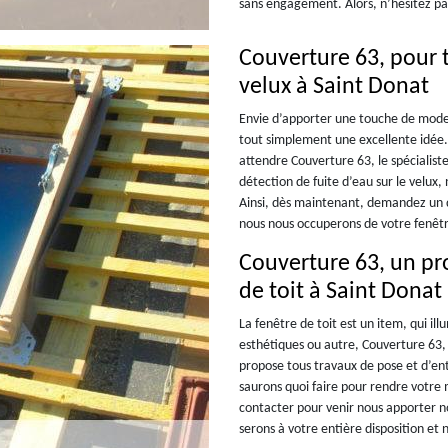
sans engagement. Alors, n’hésitez pas
Couverture 63, pour 
velux à Saint Donat
Envie d’apporter une touche de modern
tout simplement une excellente idée.
attendre Couverture 63, le spécialist
détection de fuite d’eau sur le velux, 
Ainsi, dès maintenant, demandez un de
nous nous occuperons de votre fenêtr
Couverture 63, un pro
de toit à Saint Donat
La fenêtre de toit est un item, qui il
esthétiques ou autre, Couverture 63, 
propose tous travaux de pose et d’entr
saurons quoi faire pour rendre votre 
contacter pour venir nous apporter no
serons à votre entière disposition et 