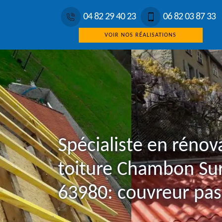
04 82 29 40 23
06 82 03 87 33
VOIR NOS RÉALISATIONS
Spécialiste en rénov
toiture Chambon Su
63980: couvreur pas