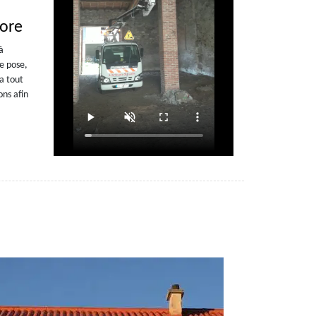
lore
à
e pose,
a tout
ons afin