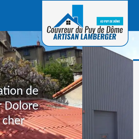
ation de
r Dolore
 cher