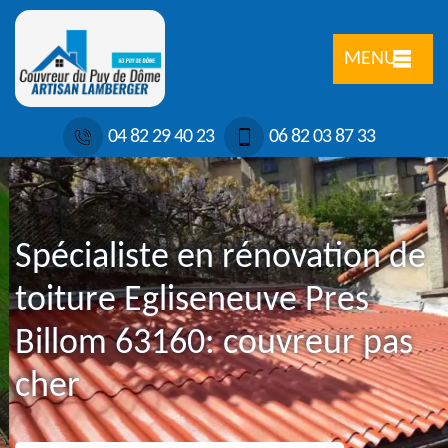
MENU
04 82 29 40 23
06 82 03 87 33
Spécialiste en rénovation de
toiture Egliseneuve Pres
Billom 63160: couvreur pas
cher