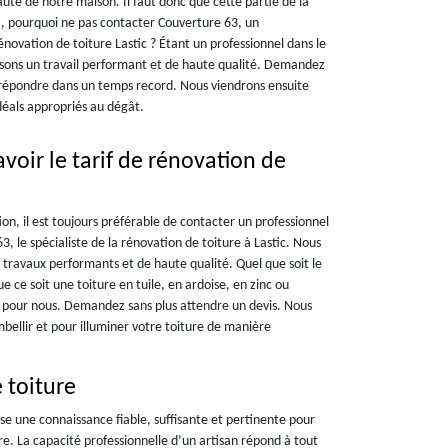
auté de notre maison. Il faut donc que cette partie de la
a, pourquoi ne pas contacter Couverture 63, un
énovation de toiture Lastic ? Étant un professionnel dans le
sons un travail performant et de haute qualité. Demandez
 répondre dans un temps record. Nous viendrons ensuite
idéals appropriés au dégât.
voir le tarif de rénovation de
on, il est toujours préférable de contacter un professionnel
le spécialiste de la rénovation de toiture à Lastic. Nous
s travaux performants et de haute qualité. Quel que soit le
que ce soit une toiture en tuile, en ardoise, en zinc ou
et pour nous. Demandez sans plus attendre un devis. Nous
mbellir et pour illuminer votre toiture de manière
 toiture
se une connaissance fiable, suffisante et pertinente pour
e. La capacité professionnelle d’un artisan répond à tout