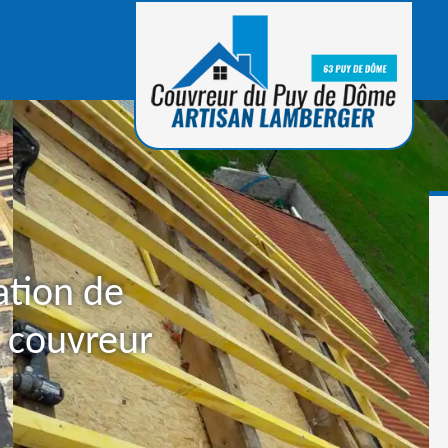
ation de
: couvreur