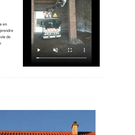
re en
 prendre
avie de
e