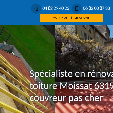
04 82 29 40 23
06 82 03 87 33
VOIR NOS RÉALISATIONS
Spécialiste en rénov
toiture Moissat 631
couvreur pas cher