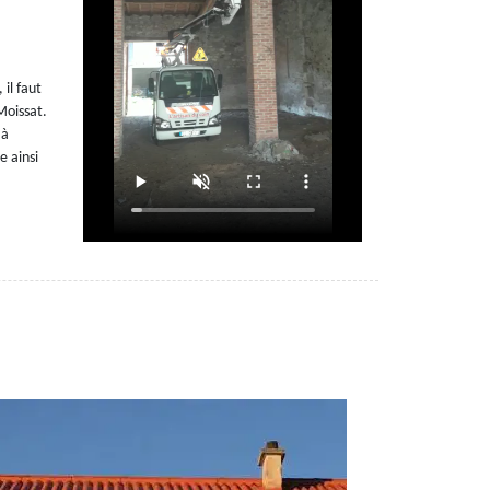
 il faut
Moissat.
 à
e ainsi