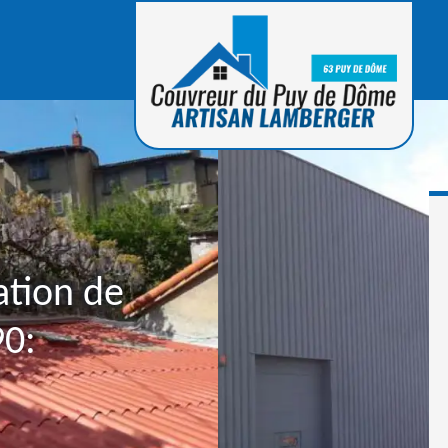
ation de
90: