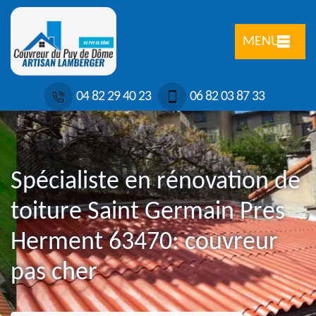
MENU
04 82 29 40 23
06 82 03 87 33
Spécialiste en rénovation de
toiture Saint Germain Pres
Herment 63470: couvreur
pas cher