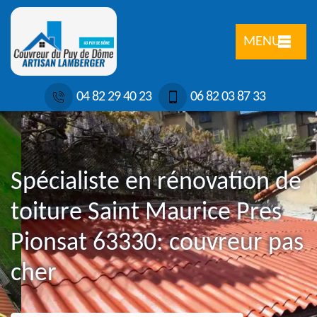
MENU
04 82 29 40 23
06 82 03 87 33
Spécialiste en rénovation de
toiture Saint Maurice Pres
Pionsat 63330: couvreur pas
cher