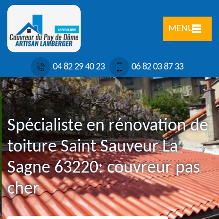
MENU
04 82 29 40 23
06 82 03 87 33
Spécialiste en rénovation de
toiture Saint Sauveur La
Sagne 63220: couvreur pas
cher