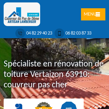
MENU
04 82 29 40 23
06 82 03 87 33
Spécialiste en rénovation de
toiture Vertaizon 63910:
couvreur pas cher