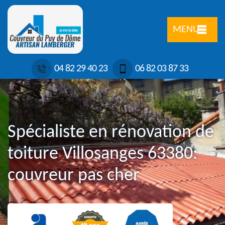
MENU
04 82 29 40 23
06 82 03 87 33
Spécialiste en rénovation de
toiture Villosanges 63380:
couvreur pas cher