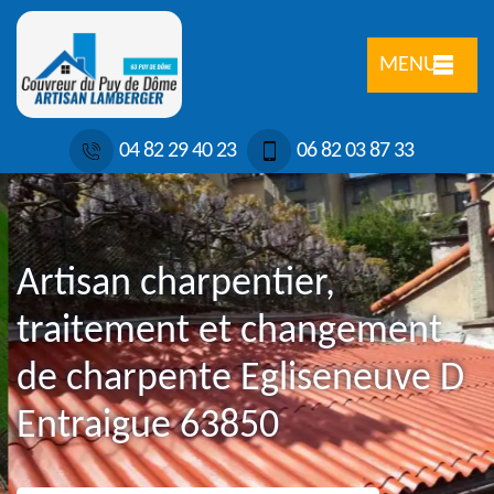
MENU
04 82 29 40 23
06 82 03 87 33
Artisan charpentier,
traitement et changement
de charpente Egliseneuve D
Entraigue 63850