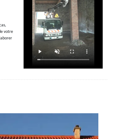
cas,
de votre
llaborer