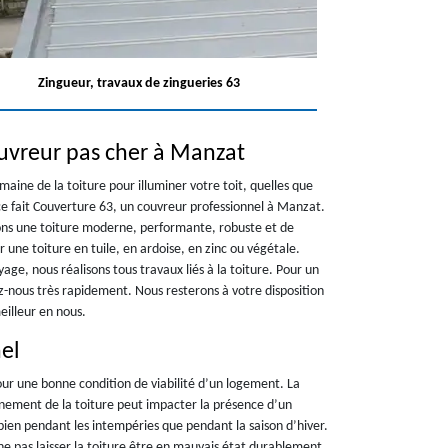
Zingueur, travaux de zingueries 63
uvreur pas cher à Manzat
aine de la toiture pour illuminer votre toit, quelles que
ce fait Couverture 63, un couvreur professionnel à Manzat.
ons une toiture moderne, performante, robuste et de
r une toiture en tuile, en ardoise, en zinc ou végétale.
ge, nous réalisons tous travaux liés à la toiture. Pour un
z-nous très rapidement. Nous resterons à votre disposition
eilleur en nous.
el
our une bonne condition de viabilité d’un logement. La
nnement de la toiture peut impacter la présence d’un
 bien pendant les intempéries que pendant la saison d’hiver.
e ne pas laisser la toiture être en mauvais état durablement.