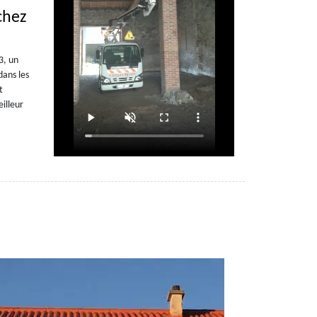
chez
3, un
dans les
t
illeur