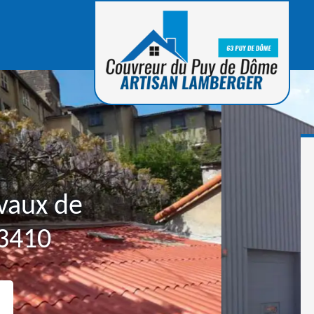
avaux de
63410