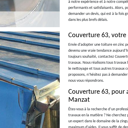
à notre expérience et à notre compét
performants et satisfaisants. Alors, 
demander un devis, qui est à la fois 
dans les plus brefs délais.
Couverture 63, votre
Envie d’adopter une toiture en zinc p
devenu une vraie tendance aujourd’h
toujours souhaité, contactez Couvertu
travaux. Nous réalisons tous travaux l
le nettoyage et tous autres travaux c
proposons, n’hésitez pas à demander u
nous vous répondrons.
Couverture 63, pour a
Manzat
Êtes-vous à la recherche d’un professi
travaux en la matière ? Ne cherchez p
un expert dans le domaine de la zingu
maximum d’aides. Il vous suffit de d