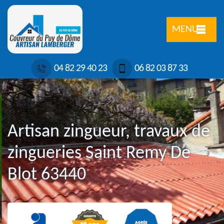
MENU
04 82 29 40 23
06 82 03 87 33
Artisan zingueur, travaux de
zingueries Saint Remy De
Blot 63440