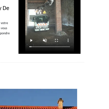
y De
, votre
s vous
épondre