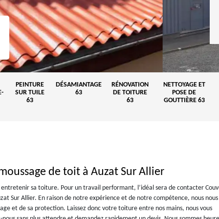
PEINTURE
DÉSAMIANTAGE
RÉNOVATION
NETTOYAGE ET
-
SUR TUILE
63
DE TOITURE
POSE DE
63
63
GOUTTIÈRE 63
moussage de toit à Auzat Sur Allier
entretenir sa toiture. Pour un travail performant, l’idéal sera de contacter Cou
uzat Sur Allier. En raison de notre expérience et de notre compétence, nous nous
age et de sa protection. Laissez donc votre toiture entre nos mains, nous vous
tez-nous sans plus attendre et demandez rapidement un devis. Nous sommes heur