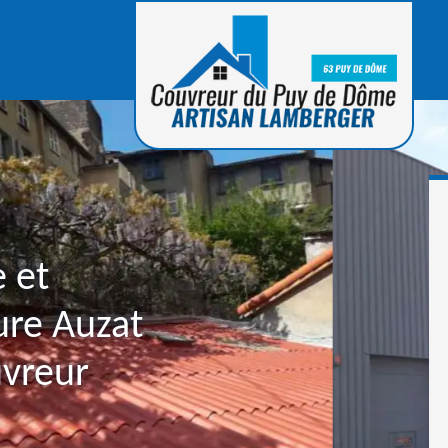
 et
ure Auzat
uvreur