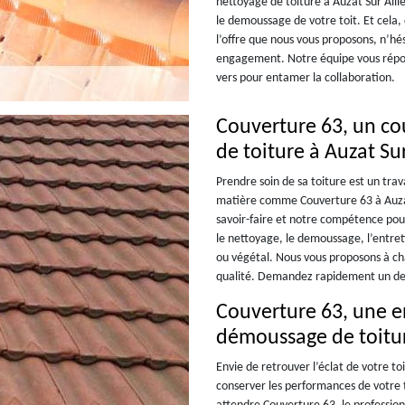
nettoyage de toiture à Auzat Sur All
le demoussage de votre toit. Et cela, 
l’offre que nous vous proposons, n’hés
engagement. Notre équipe vous répond
vers pour entamer la collaboration.
Couverture 63, un c
de toiture à Auzat Sur
Prendre soin de sa toiture est un trav
matière comme Couverture 63 à Auzat 
savoir-faire et notre compétence pour 
le nettoyage, le demoussage, l’entreti
ou végétal. Nous vous proposons à ch
qualité. Demandez rapidement un dev
Couverture 63, une e
démoussage de toiture
Envie de retrouver l’éclat de votre to
conserver les performances de votre t