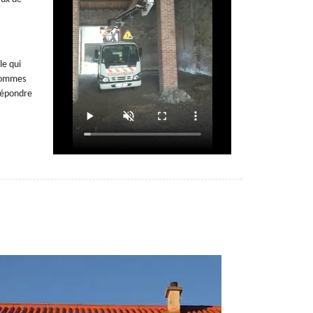
le qui
 sommes
 répondre