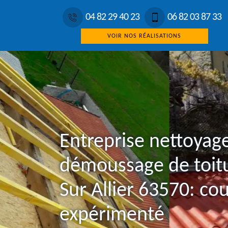
04 82 29 40 23
06 82 03 87 33
VOIR NOS RÉALISATIONS
Entreprise nettoyage
démoussage de toit
Sur Allier 63570: co
expérimenté