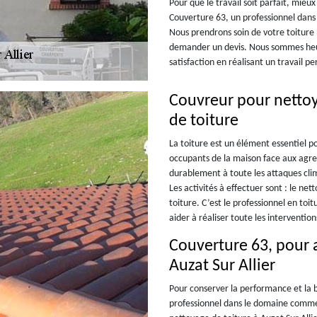
Pour que le travail soit parfait, mie
Couverture 63, un professionnel dans 
Nous prendrons soin de votre toiture
demander un devis. Nous sommes heu
satisfaction en réalisant un travail p
Couvreur pour netto
de toiture
La toiture est un élément essentiel 
occupants de la maison face aux agress
durablement à toute les attaques clim
Les activités à effectuer sont : le n
toiture. C’est le professionnel en to
aider à réaliser toute les intervention
Couverture 63, pour a
Auzat Sur Allier
Pour conserver la performance et la b
professionnel dans le domaine comme